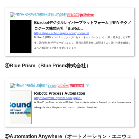
RPA テクノロジーズ株式会社
29 Users
5 Pockets
Bizrobo!デジタルレイバープラットフォーム | RPA テクノ
ロジーズ株式会社「BizRob...
https://rpa-technologies.com/products/
BizRobo!はRPA（ロボティック・プロセス・オートメーション）に取り組みはじめて10
年。国内No.1のRPAサービスとして、第四次産業革命に先駆けてより良い未来を創造し
ようと奮闘する企業を支援しています。
④Blue Prism（Blue Prism株式会社）
Blue Prism Japan
1 Post
3 Users
4 Pockets
Robotic Process Automation
https://www.blueprism.com/japan/
At Blue Prism® we developed Robotic Process Automation software to provide businesses a
nd organizations like yours with a more agile virtual workforce.
⑤Automation Anywhere（オートメーション・エニウェ