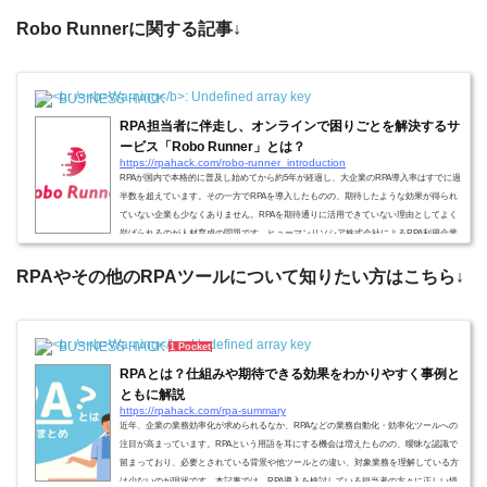
Robo Runnerに関する記事↓
BUSINESS HACK
RPA担当者に伴走し、オンラインで困りごとを解決するサ
ービス「Robo Runner」とは？
https://rpahack.com/robo-runner_introduction
RPAが国内で本格的に普及し始めてから約5年が経過し、大企業のRPA導入率はすでに過
半数を超えています。その一方でRPAを導入したものの、期待したような効果が得られ
ていない企業も少なくありません。RPAを期待通りに活用できていない理由としてよく
挙げられるのが人材育成の問題です。ヒューマンリソシア株式会社によるRPA利用企業
へのアンケートによると、RPAの活用を阻害する要因として76％が「RPAスキルを持っ
た人材育成が難しい」と回答しています。RPAスキルを持った人材を育成し、RPAを活
RPAやその他のRPAツールについて知りたい方はこちら↓
用して効果を出すにはどうしたらよいの...
BUSINESS HACK
1 Pocket
RPAとは？仕組みや期待できる効果をわかりやすく事例と
ともに解説
https://rpahack.com/rpa-summary
近年、企業の業務効率化が求められるなか、RPAなどの業務自動化・効率化ツールへの
注目が高まっています。RPAという用語を耳にする機会は増えたものの、曖昧な認識で
留まっており、必要とされている背景や他ツールとの違い、対象業務を理解している方
は少ないのが現状です。本記事では、RPA導入を検討している担当者の方々に正しい情