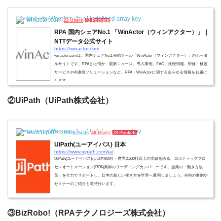
winactor.com
22 Users
43 Pockets
RPA 国内シェアNo.1 「WinActor（ウィンアクター）」｜
NTTデータ公式サイト
https://winactor.com
winactor.comは、国内シェアNo.1 RPAツール「WinActor（ウィンアクター）」のポータ
ルサイトです。RPAとは何か、最新ニュース、導入事例、FAQ、比較情報、研修・検定
サービスやAI連携ソリューションなど、RPA・WinActorに関するあらゆる情報をお届け
します。
②UiPath（UiPath株式会社）
www.uipath.com
6 Posts
46 Users
78 Pockets
UiPath(ユーアイパス) 日本
https://www.uipath.com/ja/
UiPath(ユーアイパス)は日本900社・世界2,500社以上の実績を誇る、ロボティックプロ
セスオートメーション(RPA)業界のリーディングカンパニーです。企業の「働き方改
革」を全力でサポートし、日本の新しい働き方を世界へ展開しましょう。RPAの事例や
セミナーのご紹介も随時行います。
③BizRobo!（RPAテクノロジーズ株式会社）