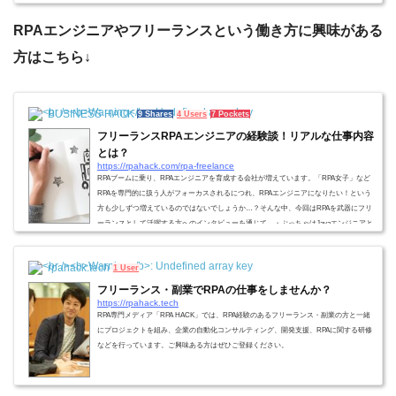
報を届けることを目的とし、基本的なRPAの概要や導入方法などをお伝えします。各項
目で、より深く説明している他記事も併せて紹介するので、業務自動化のためのRPA活
RPAエンジニアやフリーランスという働き方に興味がある
用辞典としてお役立てください。RPA...
方はこちら↓
BUSINESS HACK
9 Shares
4 Users
7 Pockets
フリーランスRPAエンジニアの経験談！リアルな仕事内容
とは？
https://rpahack.com/rpa-freelance
RPAブームに乗り、RPAエンジニアを育成する会社が増えています。「RPA女子」など
RPAを専門的に扱う人がフォーカスされるにつれ、RPAエンジニアになりたい！という
方も少しずつ増えているのではないでしょうか…？そんな中、今回はRPAを武器にフリ
ーランスとして活躍する方へのインタビューを通じて、・ぶっちゃけJavaエンジニアと
RPAエンジニアって何が違うの？・RPAエンジニアって何が面白いの？・フリーランス
でRPAやると稼げるの…？などざっくばらんな質問をして切り込んでいきたいと思いま
rpahack.tech
1 User
す…！ 今回インタビューに協力いただ...
フリーランス・副業でRPAの仕事をしませんか？
https://rpahack.tech
RPA専門メディア「RPA HACK」では、RPA経験のあるフリーランス・副業の方と一緒
にプロジェクトを組み、企業の自動化コンサルティング、開発支援、RPAに関する研修
などを行っています。ご興味ある方はぜひご登録ください。