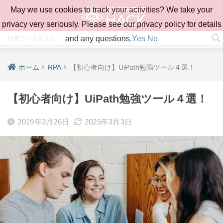
May we use cookies to track your activities? We take your
privacy very seriously. Please see our privacy policy for details
and any questions.
Yes
No
ホーム
RPA
【初心者向け】UiPath勉強ツール４選！
【初心者向け】UiPath勉強ツール４選！
2019年3月26日
2025年3月3日