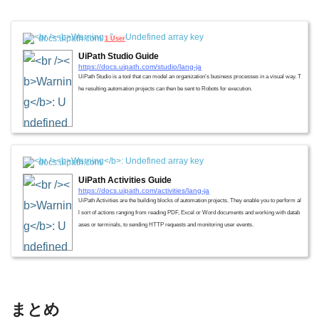
docs.uipath.com
1 User
UiPath Studio Guide
https://docs.uipath.com/studio/lang-ja
UiPath Studio is a tool that can model an organization’s business processes in a visual way. T
he resulting automation projects can then be sent to Robots for execution.
docs.uipath.com
UiPath Activities Guide
https://docs.uipath.com/activities/lang-ja
UiPath Activities are the building blocks of automation projects. They enable you to perform al
l sort of actions ranging from reading PDF, Excel or Word documents and working with datab
ases or terminals, to sending HTTP requests and monitoring user events.
まとめ