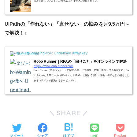
などを行っています。ご興味ある方はぜひご登録ください。
UiPathの「作れない」「直せない」の悩みを月9.5万円～
で解決！↓
Robo Runner
Robo Runner｜RPAの「困りごと」をオンラインで解決
https://www.robo-runner.com
Robo Runner（ロボランナー）に関するサービス概要、特徴、価格、導入事例です。Ro
bo RunnerはRPAツール（WinActor、UiPath）に関する設計・開発・保守などの困りごと
をオンラインで解決するサービスです。
SHARE
LINE
ツイート
シェア
はてブ
Pocket