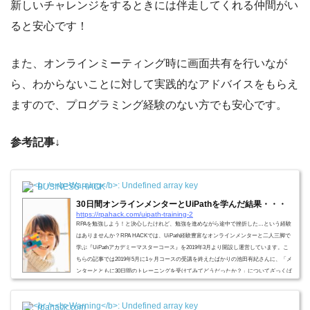
新しいチャレンジをするときには伴走してくれる仲間がい
ると安心です！
また、オンラインミーティング時に画面共有を行いなが
ら、わからないことに対して実践的なアドバイスをもらえ
ますので、プログラミング経験のない方でも安心です。
参考記事↓
BUSINESS HACK
30日間オンラインメンターとUiPathを学んだ結果・・・
https://rpahack.com/uipath-training-2
RPAを勉強しよう！と決心したけれど、勉強を進めながら途中で挫折した…という経験
はありませんか？RPA HACKでは、UiPath経験豊富なオンラインメンターと二人三脚で
学ぶ『UiPathアカデミーマスターコース』を2019年3月より開設し運営しています。こ
ちらの記事では2019年5月に1ヶ月コースの受講を終えたばかりの池田有紀さんに、「メ
ンターとともに30日間のトレーニングを受けてみてどうだったか？」についてざっくば
らんに感想を伺いました。コース受講を検討されている方や、UiPathの勉強を始めたい
と考えている方はぜひ参考にしてみて...
rpahack.com