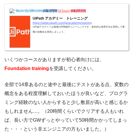
www.uipath.com
12 Shares
12 Users
11 Pockets
UiPath アカデミー トレーニング
https://www.uipath.com/ja/academy/training
UiPathアカデミーは無償のRPA操作トレーニングです。基本的な使用方法を習得して業
務の自動化を実現しましょう。
いくつかコースがありますが初心者向けには、
Foundation training
を受講してください。
全部で14章あるのと途中と最後にテストがある点、変数の
概念をある程度理解しておいたほうが良いなど、プログラ
ミング経験のない人からすると少し敷居が高いと感じるか
もしれません…。（20時間くらいでクリアする人もいれ
ば、長い方でGWずっとやっていて50時間かかってしまっ
た・・・という非エンジニアの方もいました。）