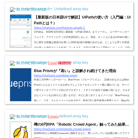
す。）まずはRPAについて学びたいと...
BUSINESS HACK
【最新版の日本語UIで解説】UiPathの使い方（入門編：Ui
Pathとは？）
https://rpahack.com/how-to-uipath-1
UiPathは、2018年10月26日に最新版「UiPath 2018.3」をリリースし、ユーザーインター
フェイス、アクティビティが日本語対応しました。現在、ネット上にあるUiPathの使い
方に関する情報は英語UIを用いた2018.3以前の情報のみのため、どこよりも早く日本語
UIを使った操作ガイドを作成していきます。今回の記事では入門編ということで、UiPa
thとは？といったところからご説明します。（こちらの記事では、日本語UIでの操作方
法までは入らないため、そちらについては次回以降の記事を読んでください。） UiPath
BUSINESS HACK
1 User
1 Pocket
社について会社概要UiPa...
Blue Prismが『高い』と誤解され続けてきた理由
https://rpahack.com/blue-prism
外資三大RPAベンダーの一つ、Blue Prism（ブループリズム）。読者のみなさんはBlue
Prismにどんなイメージをお持ちでしょうか？セキュリティー面に優れている、サーバ
ー型でエンタープライズ向けのプロダクト、イギリスの会社で金融に強いなど、さまざ
まなイメージをお持ちだと思いますが、今だに良く出てくるイメージが「Blue Prismは
高い！」です。そんなイメージがある中で、昨年7月に販売体系が変更となり「Blue Pri
smいいぞ！しかも結構リーズナブルだぞ！」という声を聞く機会が増えてきました。
実際のところどうなのか？、Blue ...
BUSINESS HACK
2 Users
噂の0円RPA「Robotic Crowd Agent」触ってみた結果…
https://rpahack.com/robotic-crowd-agent
2019年6月から神保町のweworkに移転するなど、勢いにのっている話題が多いクラウド