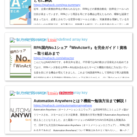
ともに解説
https://rpahack.com/rpa-summary
近年、企業の業務効率化が求められるなか、RPAなどの業務自動化・効率化ツールへの
注目が高まっています。RPAという用語を耳にする機会は増えたものの、曖昧な認識で
留まっており、必要とされている背景や他ツールとの違い、対象業務を理解している方
は少ないのが現状です。本記事では、RPA導入を検討している担当者の方々に正しい情
報を届けることを目的とし、基本的なRPAの概要や導入方法などをお伝えします。各項
目で、より深く説明している他記事も併せて紹介するので、業務自動化のためのRPA活
BUSINESS HACK
1 User
用辞典としてお役立てください。RPA...
RPA国内No.1シェア『WinActor®』を完全ガイド！資格
～取り組みまで
https://rpahack.com/winactor
こんにちはKAZUNOです。令和元年を迎え、IT市場ではAIの動きが活発化され始めてき
ており、RPAベンダ各社もRPA＋AIを組み合わせたサービス機能の強化に力を注いでい
る姿を目にする機会が増えてきました。これまで純国産RPAとして現時点で導入顧客数
約3,500社を超える圧倒的な国内No.1のシェアを誇りながらも、少し謎のベールに包まれ
た部分もあり、なぜか一部の利用者からは辛口の評価を頂くこともあったWinActor®。
最近では書籍の発行やメディアへの積極的な参加など少しずつ身近な存在となりつつも
BUSINESS HACK
5 Users
3 Pockets
あり、今年は何かこれまで以上に大き...
Automation Anywhereとは？機能〜勉強方法まで解説！
https://rpahack.com/automationanywhere
Automation Anywhere（オートメーションエニウェア）は2019年5月にコミュニティ版が
リリースされ、スモールビジネス従事者、開発者の方等が無償でAutomation Anywhereを
使えることになりました。また最新バージョンのA2019でのUIの日本語化も実施済み
で、日本でも大注目のAutomation Anywhere（オートメーションエニウェア）。RPAに関
わる方であれば、Automation Anywhereについて興味はあるがよく知らない…、触ったこ
とがない…という方がこれまで多かったのではないでしょうか？（筆者もその一人で