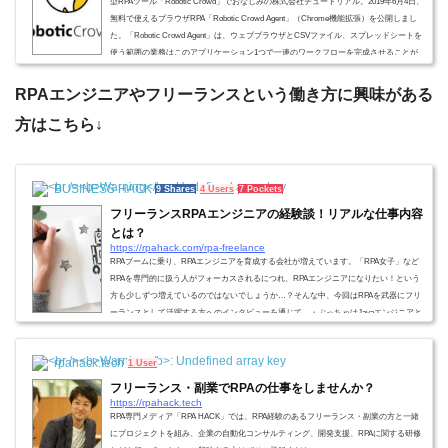
型RPAツール「Robotic Crowd」でおなじみの株式会社チュートリアル。2019年6月4日、
無料で使えるブラウザRPA「Robotic Crowd Agent」（Chrome機能拡張）を公開しまし
た。「Robotic Crowd Agent」は、ウェブブラウザとCSVファイル、スプレッドシートを
使う範囲の業務はこのアプリケーション1つで一連のワークフローを完成させることが
可能とのこと。無料で使えるってすごいぞ！ということで、早速Crome拡張機能を使っ
てワークフローを作ってみました。&n...
RPAエンジニアやフリーランスという働き方に興味がある
方はこちら↓
BUSINESS HACK
9 Shares
4 Users
7 Pockets
フリーランスRPAエンジニアの経験談！リアルな仕事内容
とは？
https://rpahack.com/rpa-freelance
RPAブームに乗り、RPAエンジニアを育成する会社が増えています。「RPA女子」など
RPAを専門的に扱う人がフォーカスされるにつれ、RPAエンジニアになりたい！という
方も少しずつ増えているのではないでしょうか…？そんな中、今回はRPAを武器にフリ
ーランスとして活躍する方へのインタビューを通じて、・ぶっちゃけJavaエンジニアと
RPAエンジニアって何が違うの？・RPAエンジニアって何が面白いの？・フリーランス
でRPAやると稼げるの…？などざっくばらんな質問をして切り込んでいきたいと思いま
rpahack.tech
1 User
す…！ 今回インタビューに協力いただ...
フリーランス・副業でRPAの仕事をしませんか？
https://rpahack.tech
RPA専門メディア「RPA HACK」では、RPA経験のあるフリーランス・副業の方と一緒
にプロジェクトを組み、企業の自動化コンサルティング、開発支援、RPAに関する研修