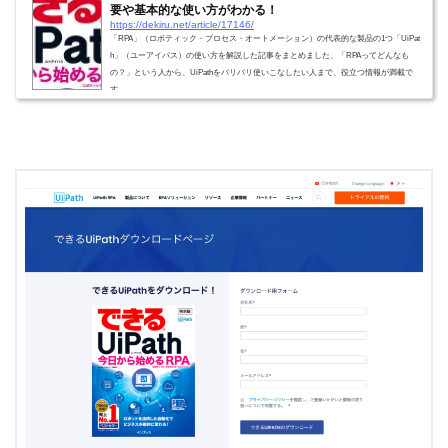
要や基本的な使い方がわかる！
https://dekiru.net/article/17146/
「RPA」（ロボティック・プロセス・オートメーション）の代表的な製品の1つ「UiPat
h」（ユーアイパス）の使い方を解説した記事をまとめました。「RPAってどんなも
の？」という人から、UiPathをバリバリ使いこなしたい人まで、役立つ情報が満載で
す。