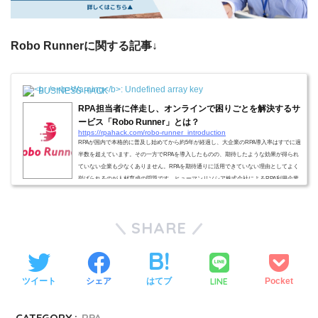
Robo Runnerに関する記事↓
BUSINESS HACK
RPA担当者に伴走し、オンラインで困りごとを解決するサ
ービス「Robo Runner」とは？
https://rpahack.com/robo-runner_introduction
RPAが国内で本格的に普及し始めてから約5年が経過し、大企業のRPA導入率はすでに過
半数を超えています。その一方でRPAを導入したものの、期待したような効果が得られ
ていない企業も少なくありません。RPAを期待通りに活用できていない理由としてよく
挙げられるのが人材育成の問題です。ヒューマンリソシア株式会社によるRPA利用企業
へのアンケートによると、RPAの活用を阻害する要因として76％が「RPAスキルを持っ
た人材育成が難しい」と回答しています。RPAスキルを持った人材を育成し、RPAを活
用して効果を出すにはどうしたらよいの...
SHARE
LINE
ツイート
シェア
はてブ
Pocket
CATEGORY :
RPA