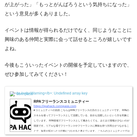
が上がった」「もっとがんばろうという気持ちになった」
という意見が多くありました。
イベントは情報が得られるだけでなく、同じようなことに
興味のある仲間と実際に会って話せるところが嬉しいです
よね。
今後もこういったイベントの開催を予定していますので、
ぜひ参加してみてください！
connpass
RPAフリーランスコミュニティー
https://rpahack.connpass.com
# コミュニティーの目的 こちらはRPAフリーランスの方のコミュニティーです。 RPAの
スキルを使ってフリーランスとして活躍している、自分も活躍したいという方を対象に
しています。 RPA領域でフリーランスとして働きたくても、まだまだ情報が少ないのが
現状です。リアルな場でフリーランスやフリーランスに興味を持つ方同士がつながるこ
とで、知見が拡がったり行動につながると考えています。 こちらのコミュニティーでは
毎月、フリーランスの方が学びたい内容をゲストを招いて学んでいきます。新たなイン