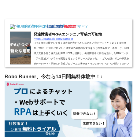
プットとフリーランス同士の...
BUSINESS HACK
104 Shares
1 Pocket
発達障害者×RPAエンジニア育成の可能性
https://rpahack.com/earnest
RPAを自在に駆使して働く障害者の方たちがいるのをご存じだろうか？２０１８年９
月、WEB・IT分野に特化した障害者の就労移行支援を行う株式会社アーネストが、RPA
導入支援を行う株式会社RPA NEXTと提携し、発達障害者の特性を活かしたRPAエンジ
ニアの育成プログラムを開始するというリリースがあった。・どんな想いでこの事業を
始めたのか？・開始した育成プログラムの状況はどうなのか？いろいろと聞いてみたい
ことがあり、株式会社アーネスト代表取締役水野聰さん、管理部責任者吉田岳史さんに
教えていただいた。 障害者...
Robo Runner、今なら14日間無料体験中！↓