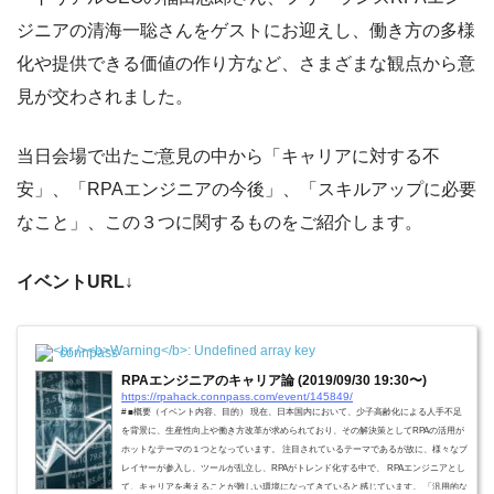
ジニアの清海一聡さんをゲストにお迎えし、働き方の多様
化や提供できる価値の作り方など、さまざまな観点から意
見が交わされました。
当日会場で出たご意見の中から「キャリアに対する不
安」、「RPAエンジニアの今後」、「スキルアップに必要
なこと」、この３つに関するものをご紹介します。
イベントURL↓
connpass
RPAエンジニアのキャリア論 (2019/09/30 19:30〜)
https://rpahack.connpass.com/event/145849/
# ■概要（イベント内容、目的） 現在、日本国内において、少子高齢化による人手不足
を背景に、生産性向上や働き方改革が求められており、その解決策としてRPAの活用が
ホットなテーマの１つとなっています。 注目されているテーマであるが故に、様々なプ
レイヤーが参入し、ツールが乱立し、RPAがトレンド化する中で、 RPAエンジニアとし
て、キャリアを考えることが難しい環境になってきていると感じています。 「汎用的な