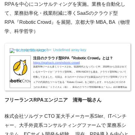
RPAを中心にコンサルティングを実施。業務を自動化し
て、業務効率化・残業削減に導くSaaSのクラウド型
RPA『Robotic Crowd』を展開。京都大学 MBA, BA（物理
学、科学哲学）
BUSINESS HACK
注目のクラウド型RPA『Robotic Crowd』とは？
https://rpahack.com/robotic-crowd
国産RPAツールも多くリリースされ、戦国時代となっていく中、2018年から注目されて
いるキーワードが「クラウド型RPA」。RPA HACKでも過去、クラウド型RPAについて
特集してきました。今回は、ネコのマークのロゴでお馴染みのクラウド型RPAソフトウ
ェアの代表的なツールである「Robotic Crowd」をご紹介します。※ちなみにロゴのネ
コのお名前は「トクイさん（仮）」 過去のクラウド型RPA特集はこちら↓ 会社概要Rob
otic Crowdを作っているのは、株式会社チュートリアルです。2014年に代表の福田さん
が立ち上げたチュートリ...
フリーランスRPAエンジニア 清海一聡さん
株式会社ソルヴァ CTO 某大手メーカー系SIer、ITベンチ
ャー、大手外資系コンサルティングファームで 業務系シ
ステム、ECサイト開発を経験。 現在、RPA導入を中心と