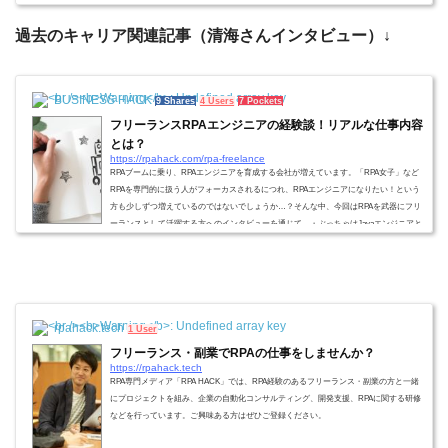
ノウハウとは」、「ツールの高度化・低難易度化によるスキルのコモディティ化」、
「働き方の多様化」、 「提供で...
過去のキャリア関連記事（清海さんインタビュー）↓
BUSINESS HACK
9 Shares
4 Users
7 Pockets
フリーランスRPAエンジニアの経験談！リアルな仕事内容
とは？
https://rpahack.com/rpa-freelance
RPAブームに乗り、RPAエンジニアを育成する会社が増えています。「RPA女子」など
RPAを専門的に扱う人がフォーカスされるにつれ、RPAエンジニアになりたい！という
方も少しずつ増えているのではないでしょうか…？そんな中、今回はRPAを武器にフリ
ーランスとして活躍する方へのインタビューを通じて、・ぶっちゃけJavaエンジニアと
RPAエンジニアって何が違うの？・RPAエンジニアって何が面白いの？・フリーランス
でRPAやると稼げるの…？などざっくばらんな質問をして切り込んでいきたいと思いま
す…！ 今回インタビューに協力いただ...
rpahack.tech
1 User
フリーランス・副業でRPAの仕事をしませんか？
https://rpahack.tech
RPA専門メディア「RPA HACK」では、RPA経験のあるフリーランス・副業の方と一緒
にプロジェクトを組み、企業の自動化コンサルティング、開発支援、RPAに関する研修
などを行っています。ご興味ある方はぜひご登録ください。