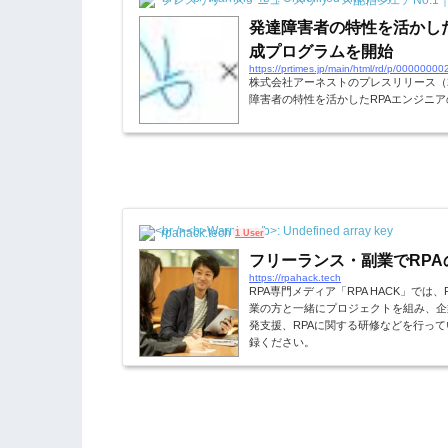
プレスリリース・ニュースリリース配信シェアNo.1｜PR
発達障害者の特性を活かし
成プログラムを開始
https://prtimes.jp/main/html/rd/p/0000000
株式会社アーネストのプレスリリース（201
障害者の特性を活かしたRPAエンジニ
rpahack.tech
1 User
フリーランス・副業でRP
https://rpahack.tech
RPA専門メディア「RPA HACK」では
業の方と一緒にプロジェクトを組み、企
発支援、RPAに関する研修などを行っ
録ください。