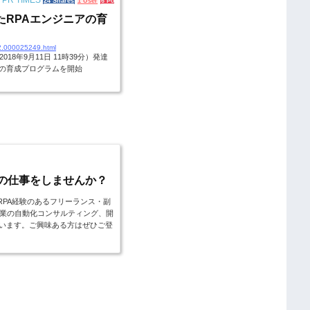
 TIMES
24 Shares
1 User
6 Pockets
たRPAエンジニアの育
02.000025249.html
8年9月11日 11時39分）発達
アの育成プログラムを開始
Aの仕事をしませんか？
、RPA経験のあるフリーランス・副
業の自動化コンサルティング、開
ています。ご興味ある方はぜひご登