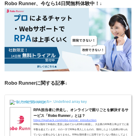
Robo Runner、今なら14日間無料体験中！↓
Robo Runnerに関する記事↓
BUSINESS HACK
RPA担当者に伴走し、オンラインで困りごとを解決するサ
ービス「Robo Runner」とは？
https://rpahack.com/robo-runner_introduction
RPAが国内で本格的に普及し始めてから約5年が経過し、大企業のRPA導入率はすでに過
半数を超えています。その一方でRPAを導入したものの、期待したような効果が得られ
ていない企業も少なくありません。RPAを期待通りに活用できていない理由としてよく