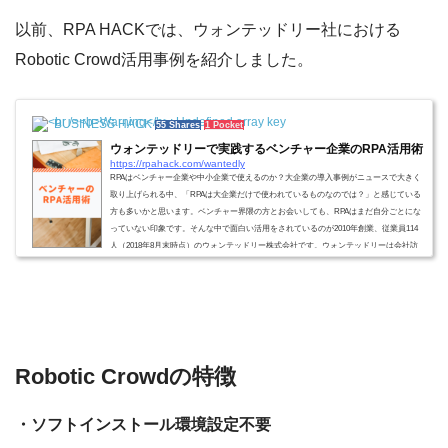
以前、RPA HACKでは、ウォンテッドリー社における
Robotic Crowd活用事例を紹介しました。
BUSINESS HACK
55 Shares
1 Pocket
ウォンテッドリーで実践するベンチャー企業のRPA活用術
https://rpahack.com/wantedly
RPAはベンチャー企業や中小企業で使えるのか？大企業の導入事例がニュースで大きく
取り上げられる中、「RPAは大企業だけで使われているものなのでは？」と感じている
方も多いかと思います。ベンチャー界隈の方とお会いしても、RPAはまだ自分ごとにな
っていない印象です。そんな中で面白い活用をされているのが2010年創業、従業員114
人（2018年8月末時点）のウォンテッドリー株式会社です。ウォンテッドリーは会社訪
問サービス「Wantedly Visit」や名刺管理アプリ「Wantedly People」など、学生やビジネ
スパーソンに活用されるサービス...
Robotic Crowdの特徴
・ソフトインストール環境設定不要