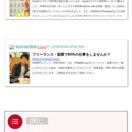
SaaSのクラウド型RPAの普及が進んでいます。SaaSのクラウド型RPAベンダーの動きと
して、2018年11月14日（水）にクラウド型RPAのBiztex cobitを開発・販売しているBizte
X社の大規模なカンファレンスが行われました。また、DeNA社やWantedly社なども活用
するチュートリアル社のRobotic Crowdは2018年10月1日に正式リリースされています。
クラウド型RPAに対する注目も日々高くなっており、RPA HACK（ハック）としてもク
ラウド型RPA特集をしたい！と考えこの領域に詳しい方にインタビューをしました！ 今
回インタビューにご協力いただ...
rpahack.tech
1 User
フリーランス・副業でRPAの仕事をしませんか？
https://rpahack.tech
RPA専門メディア「RPA HACK」では、RPA経験のあるフリーランス・副業の方と一緒
にプロジェクトを組み、企業の自動化コンサルティング、開発支援、RPAに関する研修
などを行っています。ご興味ある方はぜひご登録ください。
目次
[
閉じ
る
]