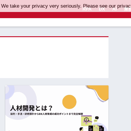
 We take your privacy very seriously. Please see our privacy
RPA
DX
AI
業