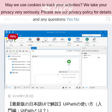
May we use cookies to track your activities? We take your
privacy very seriously. Please see our privacy policy for details
and any questions.
Yes
No
RPA
2018年11月2日
【最新版の日本語UIで解説】UiPathの使い方（入
門編：UiPathとは？）