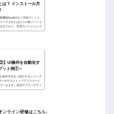
oXとは？ インストール方
！
新機能StudioXをご存知でしょう
hからリリースされたばかりの新バージョ
されており、従来のバージョンで
単ということで注目されていました。
udioXについて詳しくみていき
けど1ヶ月でUiPathができるよ
udioXの基本的な操作方法はこちら↓
使い方②】UI操作を自動化す
プット例①～
）の基本的な操作方法をご紹介するシリーズ
ザーやデスクトップアプリケーシ
していきます。必須アクティビティ
われる実践フロー例を使ってマス
復習ができる実践デモ動画のリン
めにそちらもご活用下さい。プロ
hができるようになれるコースはこ
..
るオンライン研修はこちら↓