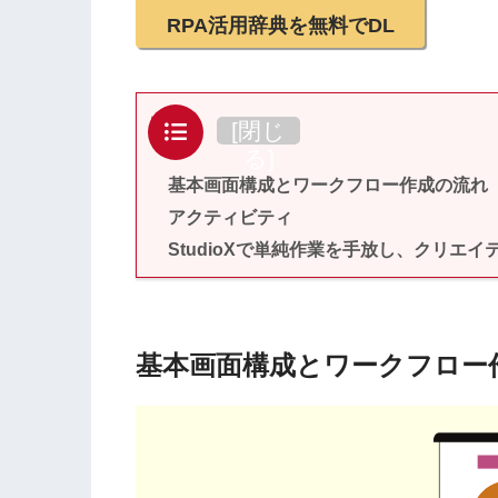
RPA活用辞典を無料でDL
目次
[
閉じ
る
]
基本画面構成とワークフロー作成の流
アクティビティ
StudioXで単純作業を手放し、クリエ
基本画面構成とワークフロ