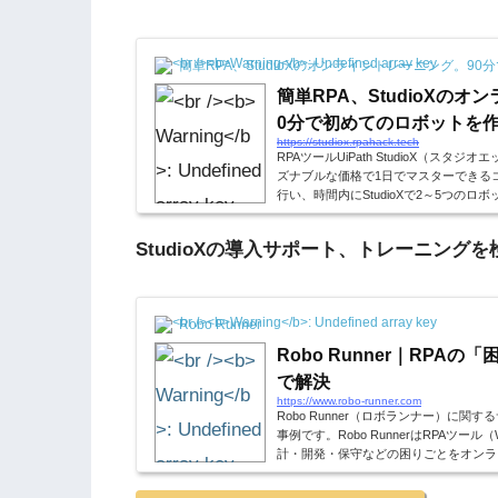
簡単RPA、StudioXのオンライントレーニング。9
簡単RPA、StudioXの
0分で初めてのロボットを
https://studiox.rpahack.tech
RPAツールUiPath StudioX（スタジ
ズナブルな価格で1日でマスターできる
行い、時間内にStudioXで2～5つの
StudioXの導入サポート、トレーニング
Robo Runner
Robo Runner｜RPA
で解決
https://www.robo-runner.com
Robo Runner（ロボランナー）に
事例です。Robo RunnerはRPAツール（W
計・開発・保守などの困りごとをオンラ