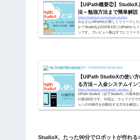
【UiPath概要②】Studi
法～勉強方法まで簡単解説
https://rpahack.com/uipath-studiox
みなさんUiPath社が新しくリリースした
か？StudioXは2020年4月にUiPat
ンです。プレビュー版はすでにリリース
あるStudioよりもフローの作成が簡
今回の記事では、新たにリリースされたSt
たいと思います。 プログラミング経験ない
うになれるコースはこちら↓UiPath St
StudioX、たった90分でロボットが...
BUSINESS HACK
【UiPath StudioXの
る方法～入金システムイン
https://rpahack.com/uipath_studiox_2
UiPath StudioX（以下StudioX
の第2回目です。今回は、ウェブブラウ
ョンのUI操作を自動化する方法を解説
の基本的な使い方を、日常業務でよく使
ターしていきましょう。また、本記事の
クが最後にありますので、知識定着のた
グラミング経験ないけど1ヶ月でUiPat
ちら↓StudioX、たった90分でロボットが.
StudioX、たった90分でロボットが作れ