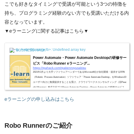
こでも好きなタイミングで受講が可能という3つの特徴を
持ち、プログラミング経験のない方でも受講いただける内
容となっています。
▼eラーニングに関する記事はこちら▼
BUSINESS HACK
Power Automate・Power Automate Desktopの研修サー
ビス「Robo Runner eラーニング...
https://rpahack.com/rpakennsyusabisu
2021年3月より大手ソフトウェアベンダーであるMicrosoft社が自社開発・提供するRPA
（Robotic Process Automation）ソフトウェア「Power Automate Desktop」をWindows10
ユーザー向けに無償提供することを受け、クラウドワークスコンサルティング（旧Peac
eful Morning）株式会社ではPower Automate Desktop・Power Automate の研修サービス
「RoboRunner eラーニング」を開始しました。eラーニングは約20時間相当のカリキ
ュラムで基礎的な内容のインプットだけでなく実践・アウトプットを意識した演習が多
eラーニングの申し込みはこちら
く含まれており、Power Automat...
Robo Runnerのご紹介