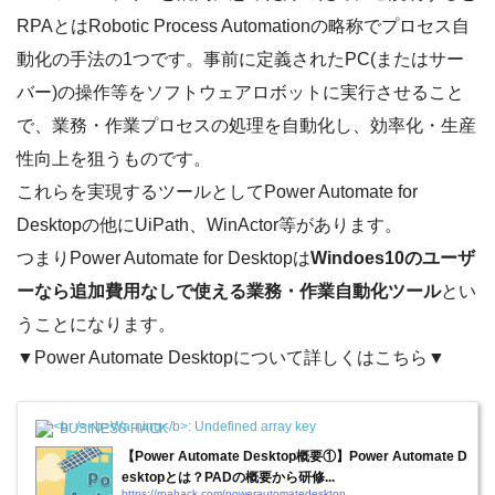
RPAとはRobotic Process Automationの略称でプロセス自
動化の手法の1つです。事前に定義されたPC(またはサー
バー)の操作等をソフトウェアロボットに実行させること
で、業務・作業プロセスの処理を自動化し、効率化・生産
性向上を狙うものです。
これらを実現するツールとしてPower Automate for
Desktopの他にUiPath、WinActor等があります。
つまりPower Automate for Desktopは
Windoes10のユーザ
ーなら追加費用なしで使える業務・作業自動化ツール
とい
うことになります。
▼Power Automate Desktopについて詳しくはこちら▼
BUSINESS HACK
【Power Automate Desktop概要①】Power Automate D
esktopとは？PADの概要から研修...
https://rpahack.com/powerautomatedesktop