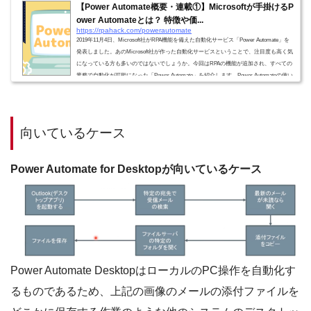
【Power Automate概要・連載①】Microsoftが手掛けるP
ower Automateとは？ 特徴や価...
https://rpahack.com/powerautomate
2019年11月4日、Microsoft社がRPA機能を備えた自動化サービス「Power Automate」を
発表しました。あのMicrosoft社が作った自動化サービスということで、注目度も高く気
になっている方も多いのではないでしょうか。今回はRPAの機能が追加され、すべての
業務で自動化が可能になった「Power Automate」を紹介します。Power Automateの使い
方を知りたい方はこちら↓会社概要言わずと知れたアメリカの大企業Microsoft。世界一
の富豪にもなったビル・ゲイツ氏とポール・アレン氏によって1975年に設立されまし
た。日本にも進出しており、1986年...
向いているケース
Power Automate for Desktopが向いているケース
Power Automate DesktopはローカルのPC操作を自動化す
るものであるため、上記の画像のメールの添付ファイルを