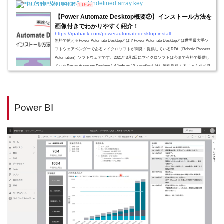
BUSINESS HACK
1 User
【Power Automate Desktop概要②】インストール方法を
画像付きでわかりやすく紹介！
https://rpahack.com/powerautomatedesktop-install
無料で使えるPower Automate Desktopとは？Power Automate Desktopとは世界最大手ソ
フトウェアベンダーであるマイクロソフトが開発・提供しているRPA（Robotic Process
Automation）ソフトウェアです。2021年3月2日にマイクロソフトは今まで有料で提供し
ていたPower Automate DesktopをWindows 10ユーザー向けに無料提供することを公式発
表しました。Power Automate DesktopではローコードRPAを使用し、日常業務を自動化
することによって、私たち人間が高付加価値でクリエイティブな業務に専念することを
可能にします。本記事では、そ...
Power BI