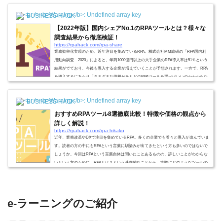
BUSINESS HACK
【2022年版】国内シェアNo.1のRPAツールとは？様々な
調査結果から徹底検証！
https://rpahack.com/rpa-share
業務効率化実現のため、近年注目を集めているRPA。株式会社MM総研の「RPA国内利
用動向調査 2020」によると、年商1000億円以上の大手企業のRPA導入率は51％という
結果がでており、今後も導入する企業が増えていくことが予想されます。一方で、RPA
を導入するにあたり「さまざまな情報がありどのRPAツールを選べばいいのかわからな
い」と感じている方も多いのではないでしょうか。実際、RPAツールのシェアに関して
は諸説あるというのが現状です。この記事では、RPAツールのシェアでトップとされて
BUSINESS HACK
いるUiPath・WinActorを比較し、シェアNo...
おすすめRPAツール8選徹底比較！特徴や価格の観点から
詳しく解説！
https://rpahack.com/rpa-hikaku
近年、業務改革やDXで注目を集めているRPA。多くの企業でも着々と導入が進んでいま
す。読者の方の中にもRPAという言葉に馴染みが出てきたという方も多いのではないで
しょうか。今回はRPAという言葉自体は聞いたことあるものの、詳しいことがわからな
いという方のために、RPAとは？という基礎的なことから、実際にどのようなツールの
種類があるのかについてそれぞれのRPAツールの特徴、価格、製品の観点から比較をし
ていきたいと思います。RPAとは？ここでは、RPAの概要・特徴を紹介していきます！
RPA＝業務自動化技術「RPA/ Robotic Pr...
e-ラーニングのご紹介