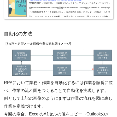
2021年3月2日（米国時間）、世界最大手のソフトウェアベンダーであるマイクロソフト
社がPower Automate for Desktop(旧称:Power Automate Desktop)をWindows 10ユーザー向
けに無料提供することを発表しました。現在国内外の多くのベンダーがRPAツールを提
供していますが、ほとんどが有料で、価格も決して一か八かで導入できるような価格で
はありません。今まではRPAに興味を持ちつつも価格を上回る効果に確証を持てずに導
入を保留した方もいたのではないでしょうか。Power Automate for Desktop(旧称:Power
Automate Desktop)の無料提...
自動化の方法
RPAにおいて業務・作業を自動化するには作業を順番に並
べ、作業の流れ図をつくることで自動化を実現します。
例として上記の画像のようにまずは作業の流れを図に表し
作業を定義づけます。
今回の場合、ExcelのA1セルの値をコピー→Outlookのメ