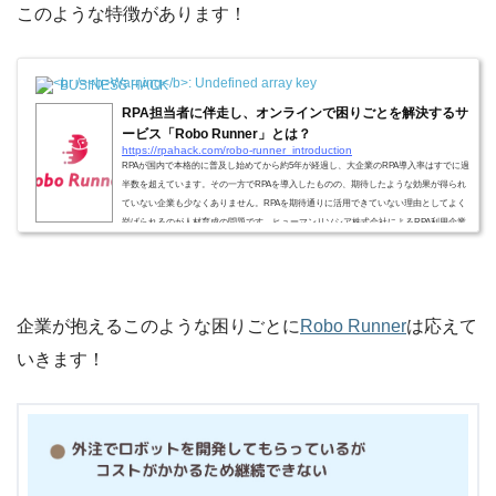
このような特徴があります！
BUSINESS HACK
RPA担当者に伴走し、オンラインで困りごとを解決するサ
ービス「Robo Runner」とは？
https://rpahack.com/robo-runner_introduction
RPAが国内で本格的に普及し始めてから約5年が経過し、大企業のRPA導入率はすでに過
半数を超えています。その一方でRPAを導入したものの、期待したような効果が得られ
ていない企業も少なくありません。RPAを期待通りに活用できていない理由としてよく
挙げられるのが人材育成の問題です。ヒューマンリソシア株式会社によるRPA利用企業
へのアンケートによると、RPAの活用を阻害する要因として76％が「RPAスキルを持っ
た人材育成が難しい」と回答しています。RPAスキルを持った人材を育成し、RPAを活
用して効果を出すにはどうしたらよいの...
企業が抱えるこのような困りごとに
Robo Runner
は
応えて
いきます！