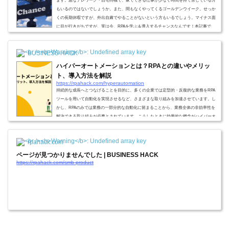
ます。急なテレワーク・自宅待機で、家でできる仕事が少なく時間を持て余している方
もいるのではないでしょうか。また、間もなくやってくるゴールデンウイーク。せっか
くの長期休暇ですが、外出自粛でやることがないという方もいるでしょう。マイナス面
に目が行きがちですが、実は今、RPAを学ぶ＆導入するチャンスなんです！本記事で
は、今だからこそお得に学習できるRPA、お得に導入できるRPAをご紹介します。RPA
を学ぶRPAの学習に適したサービスが今...
BUSINESS HACK
ハイパーオートメーションとは？RPAとの違いやメリッ
ト、導入方法を解説
https://rpahack.com/hyperautomation
持続的な成長へとつなげることを目的に、多くの企業では定型的・反復的な業務をRPA
ツールを用いて自動化を実現させるなど、さまざまな取り組みを加速させています。し
かし、RPAのみでは業務の一部分的な自動化に留まることから、業務全体の非効率性を
解決できる取り組みが必要とされています。こうしたときに効果的な概念がハイパーオ
ートメーションです。この記事では、ハイパーオートメーションの概要とRPAの違い、
メリットや課題について解説します。ハイパーオートメーションとはハイパーオートメ
rpahack.com
ーションとは、生成AIやLLM（大規...
ページが見つかりませんでした | BUSINESS HACK
https://rpahack.com/smb-product