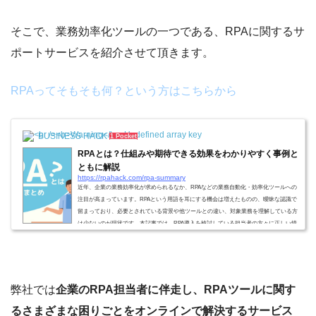
そこで、業務効率化ツールの一つである、RPAに関するサ
ポートサービスを紹介させて頂きます。
RPAってそもそも何？という方はこちらから
BUSINESS HACK
1 Pocket
RPAとは？仕組みや期待できる効果をわかりやすく事例と
ともに解説
https://rpahack.com/rpa-summary
近年、企業の業務効率化が求められるなか、RPAなどの業務自動化・効率化ツールへの
注目が高まっています。RPAという用語を耳にする機会は増えたものの、曖昧な認識で
留まっており、必要とされている背景や他ツールとの違い、対象業務を理解している方
は少ないのが現状です。本記事では、RPA導入を検討している担当者の方々に正しい情
報を届けることを目的とし、基本的なRPAの概要や導入方法などをお伝えします。各項
目で、より深く説明している他記事も併せて紹介するので、業務自動化のためのRPA活
用辞典としてお役立てください。RPA...
弊社では
企業のRPA担当者に伴走し、RPAツールに関す
るさまざまな困りごとをオンラインで解決するサービス