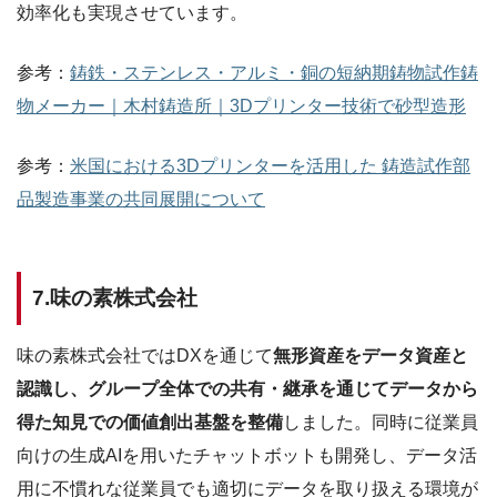
効率化も実現させています。
参考：
鋳鉄・ステンレス・アルミ・銅の短納期鋳物試作鋳
物メーカー｜木村鋳造所｜3Dプリンター技術で砂型造形
参考：
米国における3Dプリンターを活用した 鋳造試作部
品製造事業の共同展開について
7.味の素株式会社
味の素株式会社ではDXを通じて
無形資産をデータ資産と
認識し、グループ全体での共有・継承を通じてデータから
得た知見での価値創出基盤を整備
しました。同時に従業員
向けの生成AIを用いたチャットボットも開発し、データ活
用に不慣れな従業員でも適切にデータを取り扱える環境が