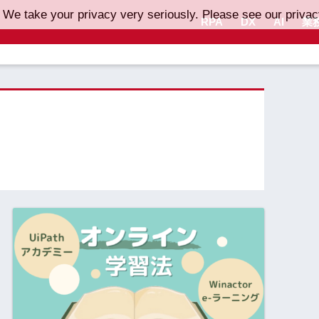
 We take your privacy very seriously. Please see our privacy
RPA
DX
AI
業