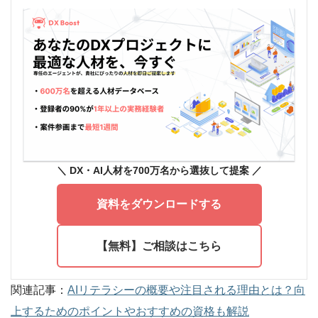
＼ DX
・AI人材を700万名から選抜して提案
／
資料をダウンロードする
【無料】ご相談はこちら
関連記事：
AIリテラシーの概要や注目される理由とは？向
上するためのポイントやおすすめの資格も解説