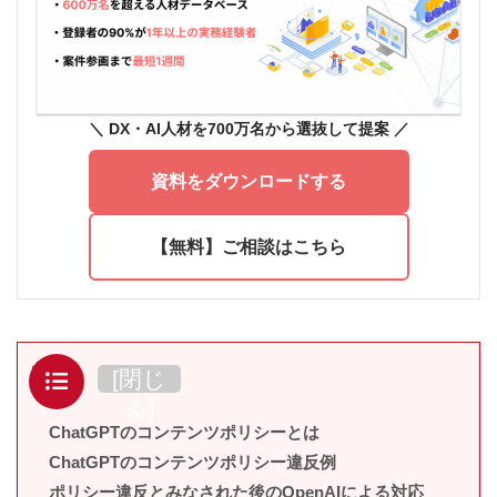
＼ DX
・AI人材を700万名から選抜して提案
／
資料をダウンロードする
【無料】ご相談はこちら
目次
[
閉じ
る
]
ChatGPTのコンテンツポリシーとは
ChatGPTのコンテンツポリシー違反例
ポリシー違反とみなされた後のOpenAIによる対応