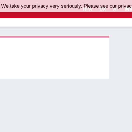
 We take your privacy very seriously. Please see our privacy
RPA
DX
AI
業